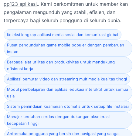
pp123 aplikasi
.. Kami berkomitmen untuk memberikan
pengalaman mengunduh yang stabil, efisien, dan
terpercaya bagi seluruh pengguna di seluruh dunia.
Koleksi lengkap aplikasi media sosial dan komunikasi global
Pusat pengunduhan game mobile populer dengan pembaruan
instan
Berbagai alat utilitas dan produktivitas untuk mendukung
efisiensi kerja
Aplikasi pemutar video dan streaming multimedia kualitas tinggi
Modul pembelajaran dan aplikasi edukasi interaktif untuk semua
usia
Sistem pemindaian keamanan otomatis untuk setiap file instalasi
Manajer unduhan cerdas dengan dukungan akselerasi
kecepatan tinggi
Antarmuka pengguna yang bersih dan navigasi yang sangat