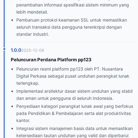
penambahan informasi spesifikasi sistem minimum yang
lebih mendetail.
Pembaruan protokol keamanan SSL untuk memastikan
seluruh transaksi data pengguna terenkripsi dengan
standar industri.
1.0.0
2025-12-08
Peluncuran Perdana Platform pp123
Peluncuran resmi platform pp123 oleh PT. Nusantara
Digital Perkasa sebagai pusat unduhan perangkat lunak
terlengkap.
Implementasi arsitektur dasar sistem unduhan yang stabil
dan aman untuk pengguna di seluruh Indonesia.
Penyediaan kategori perangkat lunak awal yang berfokus
pada Pendidikan & Pembelajaran serta alat produktivitas
kantor.
Integrasi sistem manajemen basis data untuk memastikan
ketersediaan tautan unduhan yang valid dan diperbarui