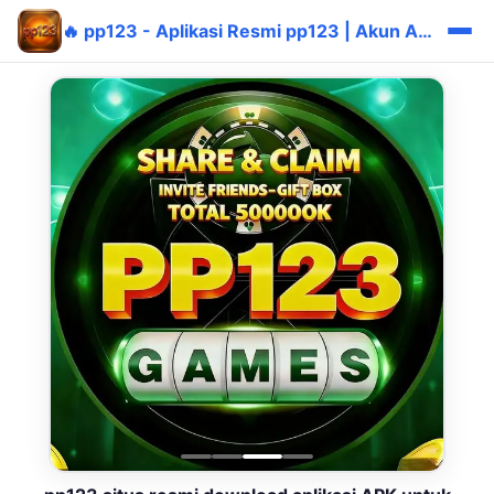
🔥 pp123 - Aplikasi Resmi pp123 | Akun Aman & Unduh App ⭐