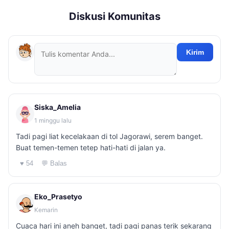
Diskusi Komunitas
Kirim
Siska_Amelia
1 minggu lalu
Tadi pagi liat kecelakaan di tol Jagorawi, serem banget.
Buat temen-temen tetep hati-hati di jalan ya.
♥ 54
💬 Balas
Eko_Prasetyo
Kemarin
Cuaca hari ini aneh banget, tadi pagi panas terik sekarang