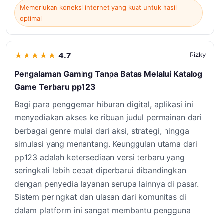
Memerlukan koneksi internet yang kuat untuk hasil
optimal
★
★
★
★
★
4.7
Rizky
Pengalaman Gaming Tanpa Batas Melalui Katalog
Game Terbaru pp123
Bagi para penggemar hiburan digital, aplikasi ini
menyediakan akses ke ribuan judul permainan dari
berbagai genre mulai dari aksi, strategi, hingga
simulasi yang menantang. Keunggulan utama dari
pp123 adalah ketersediaan versi terbaru yang
seringkali lebih cepat diperbarui dibandingkan
dengan penyedia layanan serupa lainnya di pasar.
Sistem peringkat dan ulasan dari komunitas di
dalam platform ini sangat membantu pengguna