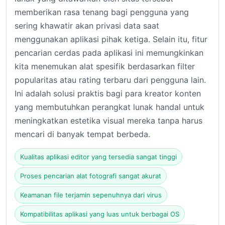
memberikan rasa tenang bagi pengguna yang
sering khawatir akan privasi data saat
menggunakan aplikasi pihak ketiga. Selain itu, fitur
pencarian cerdas pada aplikasi ini memungkinkan
kita menemukan alat spesifik berdasarkan filter
popularitas atau rating terbaru dari pengguna lain.
Ini adalah solusi praktis bagi para kreator konten
yang membutuhkan perangkat lunak handal untuk
meningkatkan estetika visual mereka tanpa harus
mencari di banyak tempat berbeda.
Kualitas aplikasi editor yang tersedia sangat tinggi
Proses pencarian alat fotografi sangat akurat
Keamanan file terjamin sepenuhnya dari virus
Kompatibilitas aplikasi yang luas untuk berbagai OS