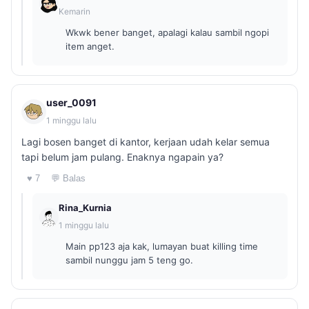
Kemarin
Wkwk bener banget, apalagi kalau sambil ngopi
item anget.
user_0091
1 minggu lalu
Lagi bosen banget di kantor, kerjaan udah kelar semua
tapi belum jam pulang. Enaknya ngapain ya?
♥ 7
💬 Balas
Rina_Kurnia
1 minggu lalu
Main pp123 aja kak, lumayan buat killing time
sambil nunggu jam 5 teng go.