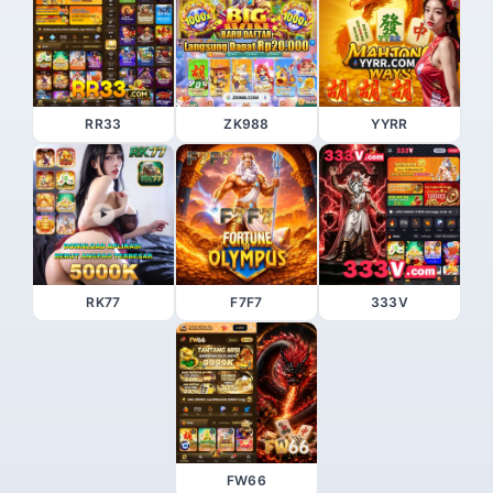
RR33
ZK988
YYRR
RK77
F7F7
333V
FW66