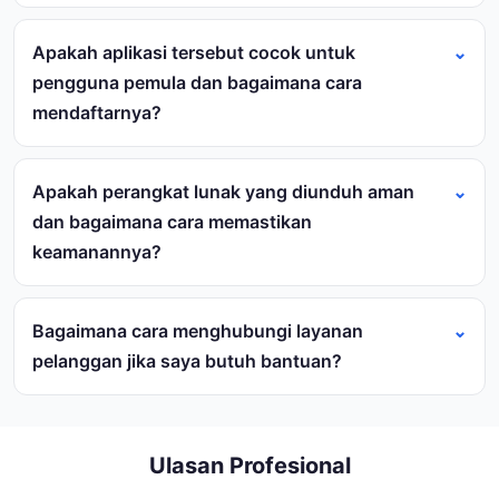
Apakah aplikasi tersebut cocok untuk
pengguna pemula dan bagaimana cara
mendaftarnya?
Apakah perangkat lunak yang diunduh aman
dan bagaimana cara memastikan
keamanannya?
Bagaimana cara menghubungi layanan
pelanggan jika saya butuh bantuan?
Ulasan Profesional