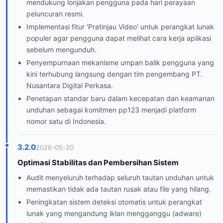
mendukung lonjakan pengguna pada hari perayaan
peluncuran resmi.
Implementasi fitur 'Pratinjau Video' untuk perangkat lunak
populer agar pengguna dapat melihat cara kerja aplikasi
sebelum mengunduh.
Penyempurnaan mekanisme umpan balik pengguna yang
kini terhubung langsung dengan tim pengembang PT.
Nusantara Digital Perkasa.
Penetapan standar baru dalam kecepatan dan keamanan
unduhan sebagai komitmen pp123 menjadi platform
nomor satu di Indonesia.
3.2.0
2026-05-20
Optimasi Stabilitas dan Pembersihan Sistem
Audit menyeluruh terhadap seluruh tautan unduhan untuk
memastikan tidak ada tautan rusak atau file yang hilang.
Peningkatan sistem deteksi otomatis untuk perangkat
lunak yang mengandung iklan mengganggu (adware)