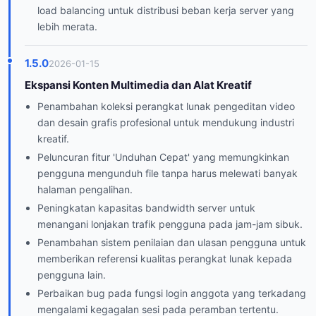
load balancing untuk distribusi beban kerja server yang
lebih merata.
1.5.0
2026-01-15
Ekspansi Konten Multimedia dan Alat Kreatif
Penambahan koleksi perangkat lunak pengeditan video
dan desain grafis profesional untuk mendukung industri
kreatif.
Peluncuran fitur 'Unduhan Cepat' yang memungkinkan
pengguna mengunduh file tanpa harus melewati banyak
halaman pengalihan.
Peningkatan kapasitas bandwidth server untuk
menangani lonjakan trafik pengguna pada jam-jam sibuk.
Penambahan sistem penilaian dan ulasan pengguna untuk
memberikan referensi kualitas perangkat lunak kepada
pengguna lain.
Perbaikan bug pada fungsi login anggota yang terkadang
mengalami kegagalan sesi pada peramban tertentu.