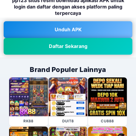
pp123 situs resmi download aplikasi APK untuk
login dan daftar dengan akses platform paling
terpercaya
Unduh APK
Daftar Sekarang
Brand Populer Lainnya
RK88
DUIT8
CU888