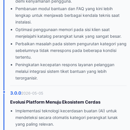
demi kenyamanan pengguna.
Pembaruan modul bantuan dan FAQ yang kini lebih
lengkap untuk menjawab berbagai kendala teknis saat
instalasi.
Optimasi penggunaan memori pada sisi klien saat
menjelajahi katalog perangkat lunak yang sangat besar.
Perbaikan masalah pada sistem pengurutan kategori yang
sebelumnya tidak merespons pada beberapa kondisi
tertentu.
Peningkatan kecepatan respons layanan pelanggan
melalui integrasi sistem tiket bantuan yang lebih
terorganisir.
3.0.0
2026-05-05
Evolusi Platform Menuju Ekosistem Cerdas
Implementasi teknologi kecerdasan buatan (AI) untuk
mendeteksi secara otomatis kategori perangkat lunak
yang paling relevan.